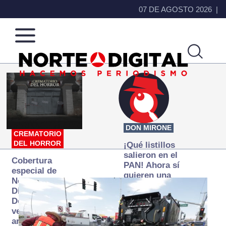
07 DE AGOSTO 2026
Norte
Más
de
que
Ciudad
noticias,
Juárez
hacemos periodismo
DON MIRONE
CREMATORIO
DEL HORROR
¡Qué listillos
salieron en el
Cobertura
PAN! Ahora sí
especial de
quieren una
Norte
Fiscalía
Digital:
autónoma… y
Donde la
transexenal
verdad
arde… pero