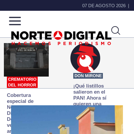
07 DE AGOSTO 2026
Norte
Más
de
que
Ciudad
noticias,
Juárez
hacemos periodismo
DON MIRONE
CREMATORIO
DEL HORROR
¡Qué listillos
salieron en el
Cobertura
PAN! Ahora sí
especial de
quieren una
Norte
Fiscalía
Digital:
autónoma… y
Donde la
transexenal
verdad
arde… pero