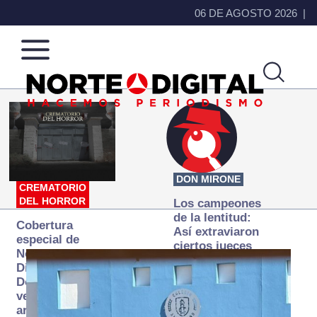
06 DE AGOSTO 2026
Norte
Más
de
que
Ciudad
noticias,
Juárez
hacemos periodismo
DON MIRONE
CREMATORIO
DEL HORROR
Los campeones
de la lentitud:
Cobertura
Así extraviaron
especial de
ciertos jueces
Norte
la justicia
Digital:
expedita
Donde la
verdad
arde… pero