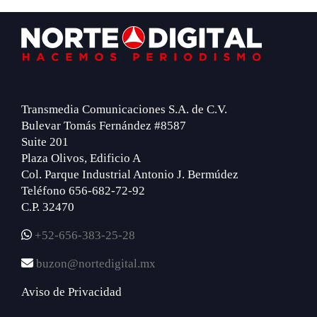
Footer
Transmedia Comunicaciones S.A. de C.V.
Bulevar Tomás Fernández #8587
Suite 201
Plaza Olivos, Edificio A
Col. Parque Industrial Antonio J. Bermúdez
Teléfono 656-682-72-92
C.P. 32470
+52-656-383-25-28
buzon@nortedigital.mx
Aviso de Privacidad