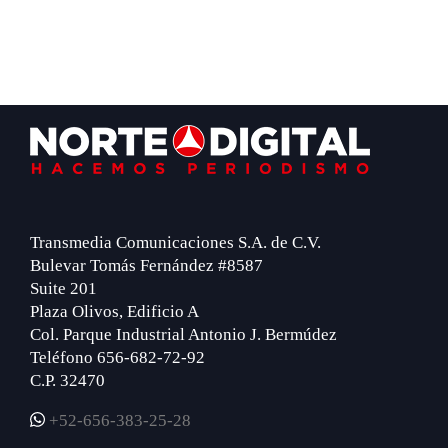
Footer
Transmedia Comunicaciones S.A. de C.V.
Bulevar Tomás Fernández #8587
Suite 201
Plaza Olivos, Edificio A
Col. Parque Industrial Antonio J. Bermúdez
Teléfono 656-682-72-92
C.P. 32470
+52-656-383-25-28