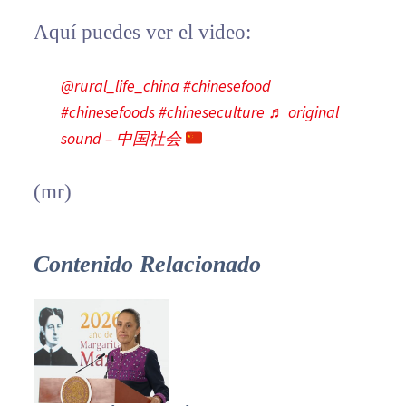
Aquí puedes ver el video:
@rural_life_china
#chinesefood
#chinesefoods
#chineseculture
♬ original
sound – 中国社会
(mr)
Contenido Relacionado