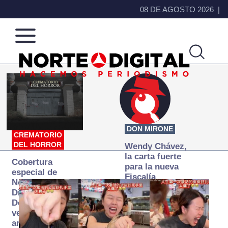
08 DE AGOSTO 2026
Norte
Más
de
que
Ciudad
noticias,
Juárez
hacemos periodismo
DON MIRONE
CREMATORIO
DEL HORROR
Wendy Chávez,
la carta fuerte
Cobertura
para la nueva
especial de
Fiscalía
Norte
autónoma
Digital:
Donde la
verdad
arde… pero