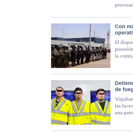
procesar
Con má
operati
El dispo
posesión
la comis
Detien
de fueg
Viajaban
las luce
una patr