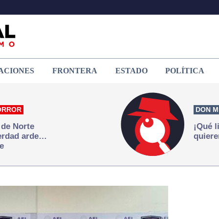
ACIONES
FRONTERA
ESTADO
POLÍTICA
ORROR
DON M
 de Norte
¡Qué l
verdad arde…
quiere
e