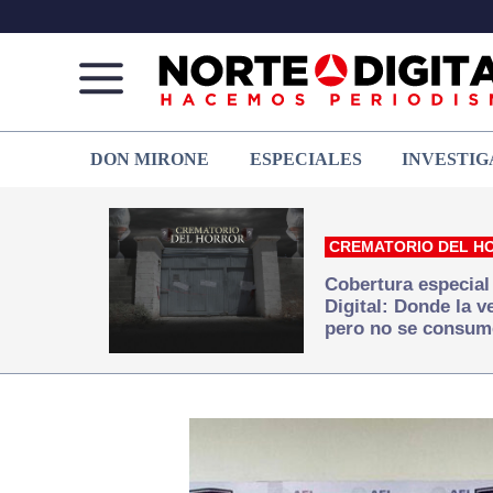
Norte
Más
DON MIRONE
ESPECIALES
INVESTIG
de
que
Ciudad
noticias,
Juárez
hacemos periodismo
CREMATORIO DEL H
Cobertura especial
Digital: Donde la 
pero no se consum