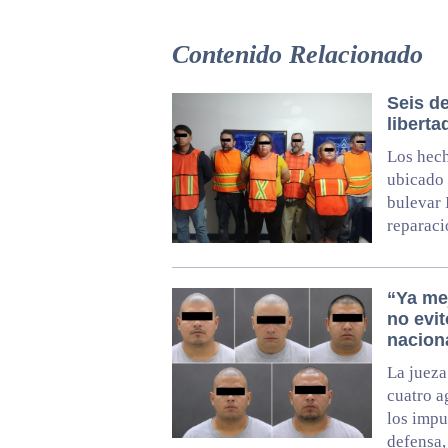
Contenido Relacionado
Seis de
liberta
Los hech
ubicado 
bulevar 
reparaci
“Ya mej
no evit
nacion
La jueza
cuatro a
los impu
defensa,