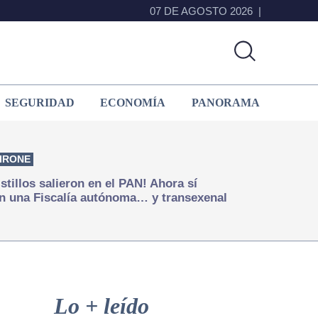
07 DE AGOSTO 2026
SEGURIDAD
ECONOMÍA
PANORAMA
IRONE
istillos salieron en el PAN! Ahora sí
n una Fiscalía autónoma… y transexenal
Primary
Sidebar
Lo + leído