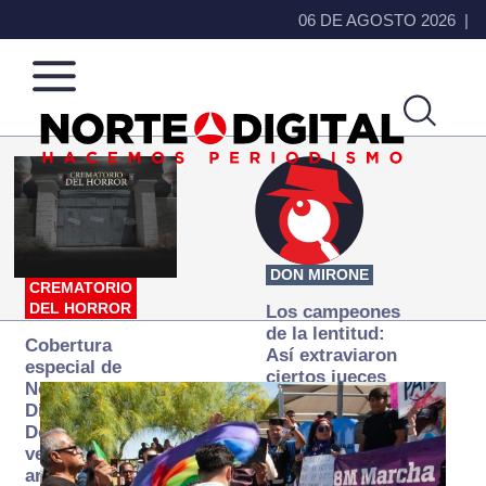
06 DE AGOSTO 2026
Norte
Más
de
que
Ciudad
noticias,
Juárez
hacemos periodismo
DON MIRONE
CREMATORIO
DEL HORROR
Los campeones
de la lentitud:
Cobertura
Así extraviaron
especial de
ciertos jueces
Norte
la justicia
Digital:
expedita
Donde la
verdad
arde… pero