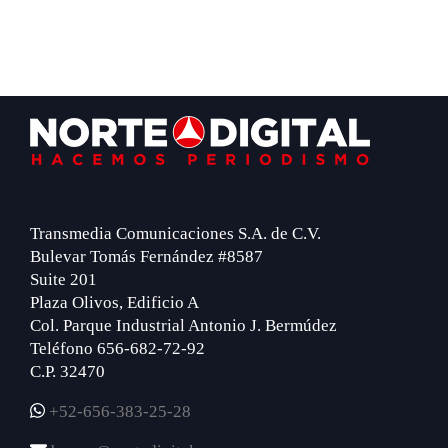
Footer
Transmedia Comunicaciones S.A. de C.V.
Bulevar Tomás Fernández #8587
Suite 201
Plaza Olivos, Edificio A
Col. Parque Industrial Antonio J. Bermúdez
Teléfono 656-682-72-92
C.P. 32470
+52-656-383-25-28