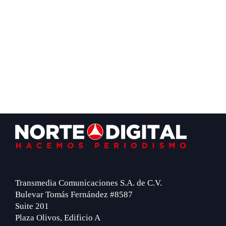
Footer
Transmedia Comunicaciones S.A. de C.V.
Bulevar Tomás Fernández #8587
Suite 201
Plaza Olivos, Edificio A