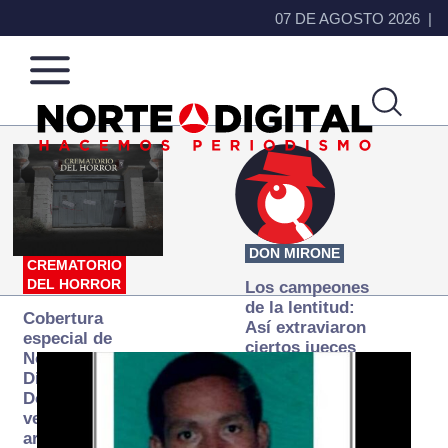
07 DE AGOSTO 2026
Norte
Más
de
que
Ciudad
noticias,
Juárez
hacemos periodismo
DON MIRONE
CREMATORIO
DEL HORROR
Los campeones
de la lentitud:
Cobertura
Así extraviaron
especial de
ciertos jueces
Norte
la justicia
Digital:
expedita
Donde la
verdad
arde… pero