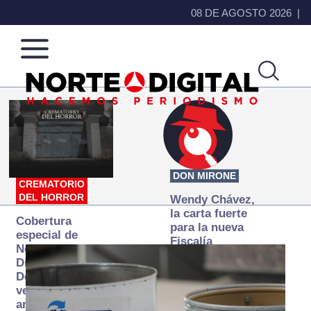
08 DE AGOSTO 2026
Norte
Más
de
que
Ciudad
noticias,
Juárez
hacemos periodismo
DON MIRONE
CREMATORIO
DEL HORROR
Wendy Chávez,
la carta fuerte
Cobertura
para la nueva
especial de
Fiscalía
Norte
autónoma
Digital:
Donde la
verdad
arde… pero