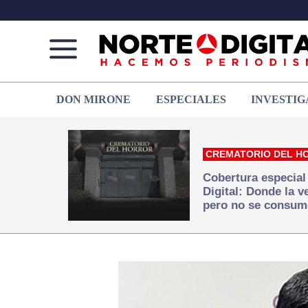
Norte
Más
DON MIRONE
ESPECIALES
INVESTIG
de
que
Ciudad
noticias,
Juárez
hacemos periodismo
CREMATORIO DEL H
Cobertura especial
Digital: Donde la 
pero no se consum