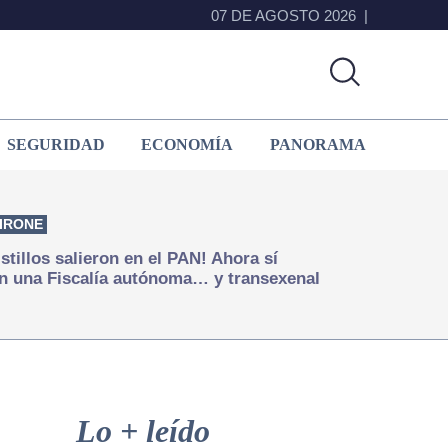
07 DE AGOSTO 2026
SEGURIDAD
ECONOMÍA
PANORAMA
IRONE
istillos salieron en el PAN! Ahora sí
n una Fiscalía autónoma… y transexenal
Primary
Sidebar
Lo + leído