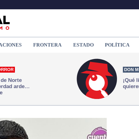
ACIONES
FRONTERA
ESTADO
POLÍTICA
ORROR
DON M
 de Norte
¡Qué l
verdad arde…
quiere
e