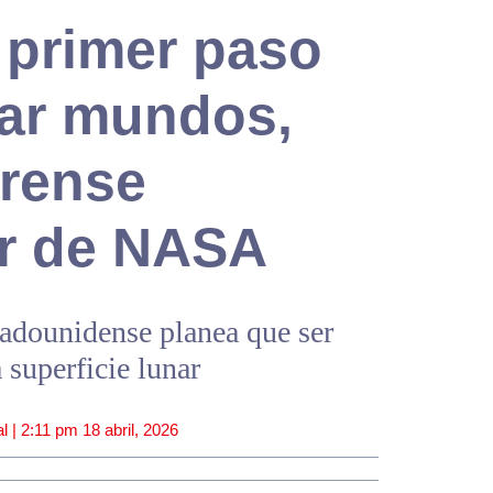
 primer paso
rar mundos,
arense
r de NASA
tadounidense planea que ser
 superficie lunar
l |
2:11 pm
18 abril, 2026