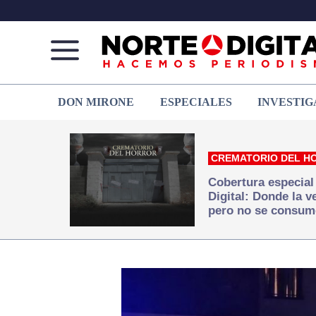
Norte
Más
DON MIRONE
ESPECIALES
INVESTIG
de
que
Ciudad
noticias,
Juárez
hacemos periodismo
CREMATORIO DEL H
Cobertura especial
Digital: Donde la 
pero no se consum