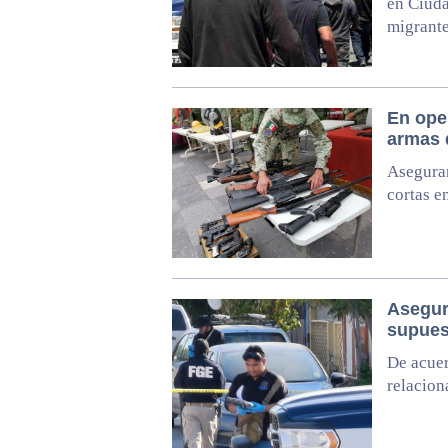
en Ciuda
migrant
En oper
armas 
Asegura
cortas e
Asegur
supues
De acuer
relacion