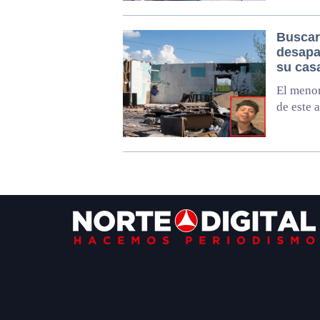
Buscar
desapa
su cas
El menor
de este 
Footer