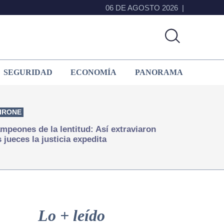
06 DE AGOSTO 2026
SEGURIDAD
ECONOMÍA
PANORAMA
IRONE
mpeones de la lentitud: Así extraviaron
s jueces la justicia expedita
Primary
Sidebar
Lo + leído