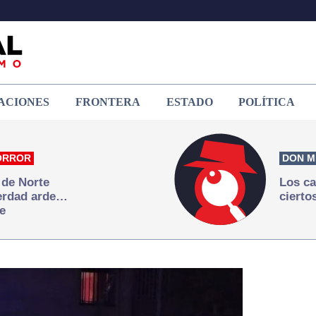
ACIONES
FRONTERA
ESTADO
POLÍTICA
ORROR
DON M
 de Norte
Los ca
verdad arde…
cierto
e