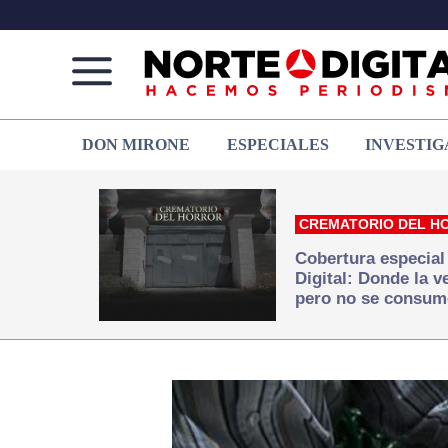
Norte
Más
DON MIRONE
ESPECIALES
INVESTIG
de
que
Ciudad
noticias,
Juárez
hacemos periodismo
CREMATORIO DEL H
Cobertura especial
Digital: Donde la 
pero no se consum