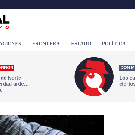
ACIONES
FRONTERA
ESTADO
POLÍTICA
ORROR
DON M
 de Norte
Los ca
verdad arde…
cierto
e