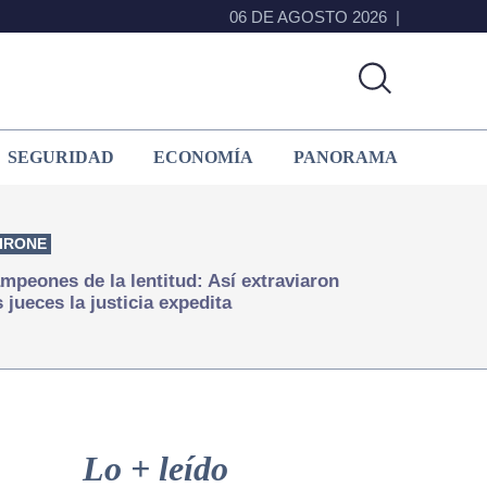
06 DE AGOSTO 2026
SEGURIDAD
ECONOMÍA
PANORAMA
IRONE
mpeones de la lentitud: Así extraviaron
s jueces la justicia expedita
Primary
Sidebar
Lo + leído