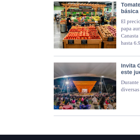
Tomate
básica 
El preci
papa aum
Canasta 
hasta 6.
Invita 
este ju
Durante 
diversas