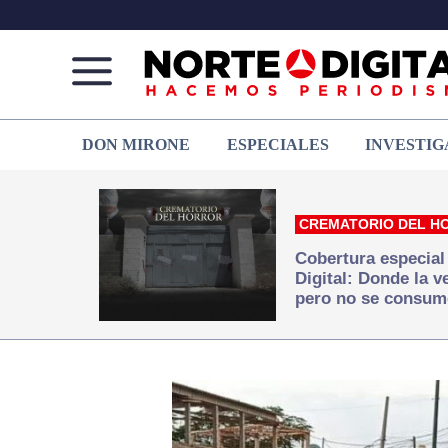
Norte
Más
DON MIRONE
ESPECIALES
INVESTIG
de
que
Ciudad
noticias,
Juárez
hacemos periodismo
CREMATORIO DEL H
Cobertura especial
Digital: Donde la 
pero no se consum