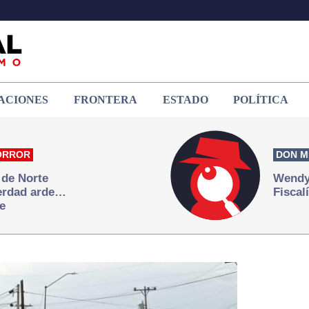
ACIONES
FRONTERA
ESTADO
POLÍTICA
ORROR
DON M
 de Norte
Wendy 
verdad arde…
Fiscal
e