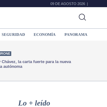
09 DE AGOSTO 2026
SEGURIDAD
ECONOMÍA
PANORAMA
IRONE
Chávez, la carta fuerte para la nueva
ía autónoma
Primary
Sidebar
Lo + leído