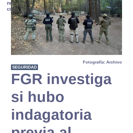
no se
consume
Fotografía: Archivo
SEGURIDAD
FGR investiga
si hubo
indagatoria
previa al