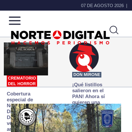
07 DE AGOSTO 2026
Norte
Más
de
que
Ciudad
noticias,
Juárez
hacemos periodismo
DON MIRONE
CREMATORIO
DEL HORROR
¡Qué listillos
salieron en el
Cobertura
PAN! Ahora sí
especial de
quieren una
Norte
Fiscalía
Digital:
autónoma… y
Donde la
transexenal
verdad
arde… pero