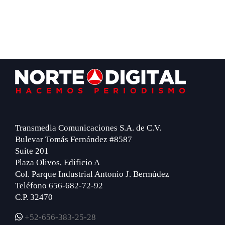
Footer
Transmedia Comunicaciones S.A. de C.V.
Bulevar Tomás Fernández #8587
Suite 201
Plaza Olivos, Edificio A
Col. Parque Industrial Antonio J. Bermúdez
Teléfono 656-682-72-92
C.P. 32470
+52-656-383-25-28