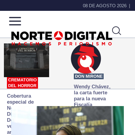
08 DE AGOSTO 2026
Norte
Más
de
que
Ciudad
noticias,
Juárez
hacemos periodismo
DON MIRONE
CREMATORIO
DEL HORROR
Wendy Chávez,
la carta fuerte
Cobertura
para la nueva
especial de
Fiscalía
Norte
autónoma
Digital:
Donde la
verdad
arde… pero