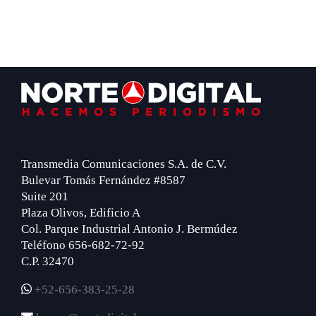
Footer
Transmedia Comunicaciones S.A. de C.V.
Bulevar Tomás Fernández #8587
Suite 201
Plaza Olivos, Edificio A
Col. Parque Industrial Antonio J. Bermúdez
Teléfono 656-682-72-92
C.P. 32470
+52-656-383-25-28