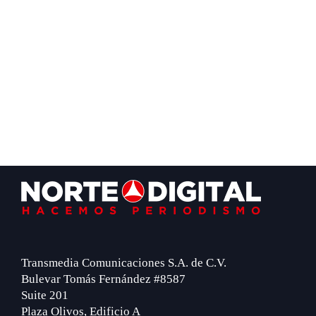
Footer
Transmedia Comunicaciones S.A. de C.V.
Bulevar Tomás Fernández #8587
Suite 201
Plaza Olivos, Edificio A