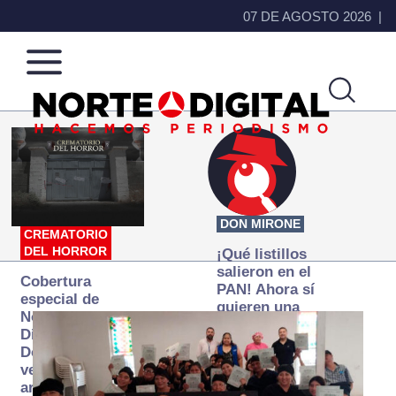
07 DE AGOSTO 2026
Norte
Más
de
que
Ciudad
noticias,
Juárez
hacemos periodismo
DON MIRONE
CREMATORIO
DEL HORROR
¡Qué listillos
salieron en el
Cobertura
PAN! Ahora sí
especial de
quieren una
Norte
Fiscalía
Digital:
autónoma… y
Donde la
transexenal
verdad
arde… pero