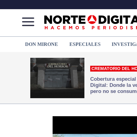
Norte
Más
DON MIRONE
ESPECIALES
INVESTIG
de
que
Ciudad
noticias,
Juárez
hacemos periodismo
CREMATORIO DEL H
Cobertura especial
Digital: Donde la 
pero no se consum