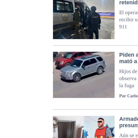
retenid
El opera
recibir 
911
Piden 
mató a
Hijos de
observa 
la fuga
Por Carlo
Armado
presun
Aún se e