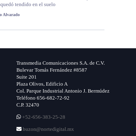
 quedó tendido en el suelo
lo Alvarado
Transmedia Comunicaciones S.A. de C.V.
Bulevar Tomás Fernández #8587
Suite 201
Plaza Olivos, Edificio A
Col. Parque Industrial Antonio J. Bermúdez
Teléfono 656-682-72-92
C.P. 32470
+52-656-383-25-28
buzon@nortedigital.mx