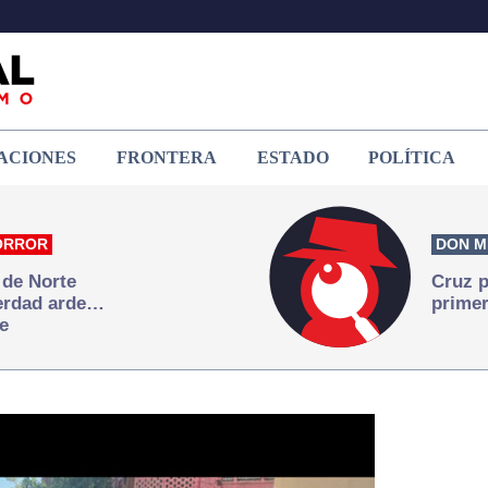
ACIONES
FRONTERA
ESTADO
POLÍTICA
ORROR
DON M
 de Norte
Cruz p
verdad arde…
primer
e