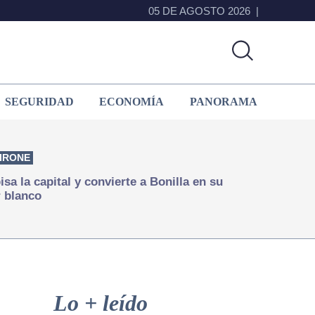
05 DE AGOSTO 2026
SEGURIDAD
ECONOMÍA
PANORAMA
IRONE
isa la capital y convierte a Bonilla en su
 blanco
Primary
Sidebar
Lo + leído