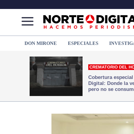
Norte
Más
DON MIRONE
ESPECIALES
INVESTIG
de
que
Ciudad
noticias,
Juárez
hacemos periodismo
CREMATORIO DEL H
Cobertura especial
Digital: Donde la 
pero no se consum