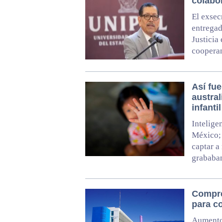
colabo
El exsec
entregad
Justicia
coopera
Así fu
austra
infantil
Intelige
México; 
captar a
grababan
Compre
para co
Aumento 