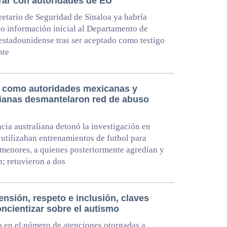
rar con autoridades de EU
retario de Seguridad de Sinaloa ya habría
o información inicial al Departamento de
 estadounidense tras ser aceptado como testigo
nte
e como autoridades mexicanas y
lianas desmantelaron red de abuso
ncia australiana detonó la investigación en
utilizaban entrenamientos de futbol para
 menores, a quienes posteriormente agredían y
; retuvieron a dos
nsión, respeto e inclusión, claves
ncientizar sobre el autismo
en el número de atenciones otorgadas a