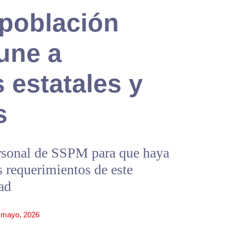
 población
une a
 estatales y
s
ersonal de SSPM para que haya
s requerimientos de este
ad
 mayo, 2026