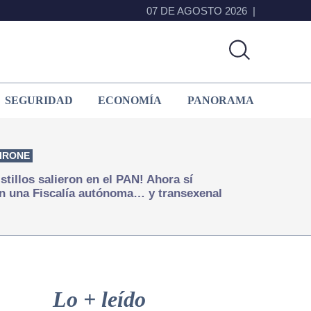
07 DE AGOSTO 2026
SEGURIDAD
ECONOMÍA
PANORAMA
IRONE
istillos salieron en el PAN! Ahora sí
n una Fiscalía autónoma… y transexenal
Primary
Sidebar
Lo + leído