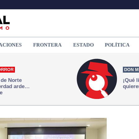
ACIONES
FRONTERA
ESTADO
POLÍTICA
ORROR
DON M
 de Norte
¡Qué l
verdad arde…
quiere
e