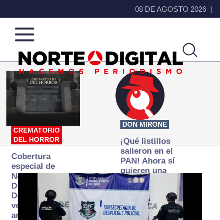
08 DE AGOSTO 2026
Norte
Más
de
que
Ciudad
noticias,
Juárez
hacemos periodismo
DON MIRONE
CREMATORIO
DEL HORROR
¡Qué listillos
salieron en el
Cobertura
PAN! Ahora sí
especial de
quieren una
Norte
Fiscalía
Digital:
autónoma… y
Donde la
transexenal
verdad
arde… pero