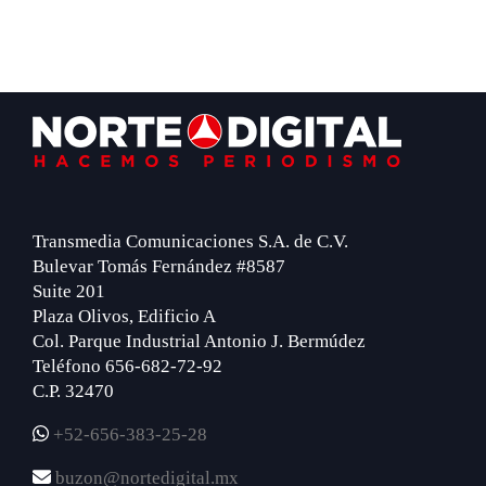
Footer
Transmedia Comunicaciones S.A. de C.V.
Bulevar Tomás Fernández #8587
Suite 201
Plaza Olivos, Edificio A
Col. Parque Industrial Antonio J. Bermúdez
Teléfono 656-682-72-92
C.P. 32470
+52-656-383-25-28
buzon@nortedigital.mx