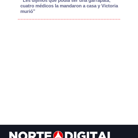
“Les dijimos que podía ser una garrapata;
cuatro médicos la mandaron a casa y Victoria
murió”
Footer