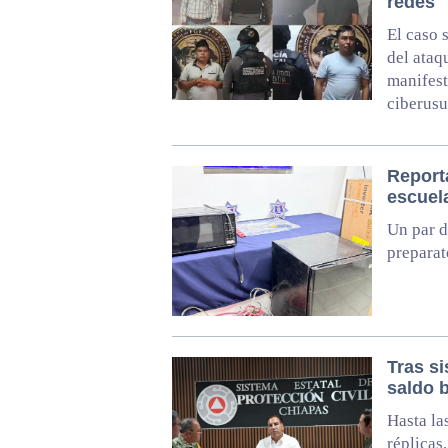
redes
El caso s
del ataq
manifest
ciberusu
Report
escuel
Un par d
preparat
Tras s
saldo 
Hasta la
réplicas