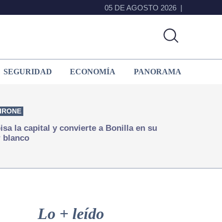
05 DE AGOSTO 2026
SEGURIDAD
ECONOMÍA
PANORAMA
IRONE
isa la capital y convierte a Bonilla en su
 blanco
Primary
Sidebar
Lo + leído