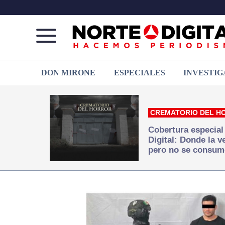
Norte
Más
DON MIRONE
ESPECIALES
INVESTIG
de
que
Ciudad
noticias,
Juárez
hacemos periodismo
CREMATORIO DEL H
Cobertura especial
Digital: Donde la 
pero no se consum