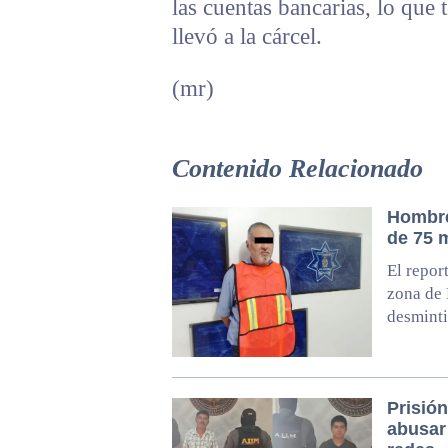
las cuentas bancarias, lo que 
llevó a la cárcel.
(mr)
Contenido Relacionado
Hombre 
de 75 
El repor
zona de 
desminti
Prisión
abusar 