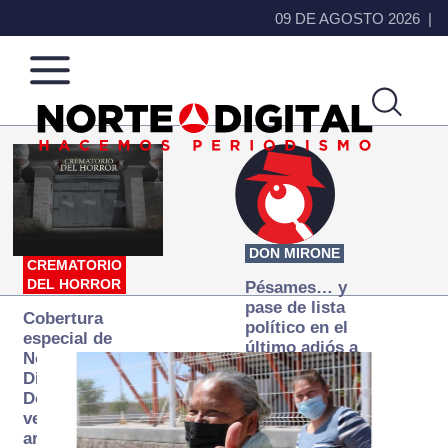
09 DE AGOSTO 2026
Norte
Más
de
que
Ciudad
noticias,
Juárez
hacemos periodismo
DON MIRONE
CREMATORIO
DEL HORROR
Pésames… y
pase de lista
Cobertura
político en el
especial de
último adiós a
Norte
Papá Grande
Digital:
Donde la
verdad
arde… pero