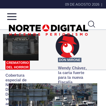
09 DE AGOSTO 2026
Norte
Más
de
que
Ciudad
noticias,
Juárez
hacemos periodismo
DON MIRONE
CREMATORIO
DEL HORROR
Wendy Chávez,
la carta fuerte
Cobertura
para la nueva
especial de
Fiscalía
Norte
autónoma
Digital:
Donde la
verdad
arde… pero