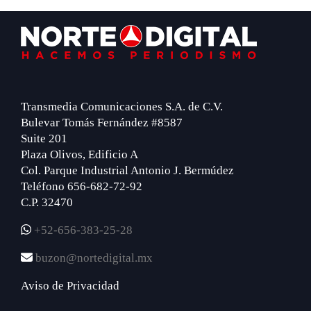
Footer
Transmedia Comunicaciones S.A. de C.V.
Bulevar Tomás Fernández #8587
Suite 201
Plaza Olivos, Edificio A
Col. Parque Industrial Antonio J. Bermúdez
Teléfono 656-682-72-92
C.P. 32470
+52-656-383-25-28
buzon@nortedigital.mx
Aviso de Privacidad