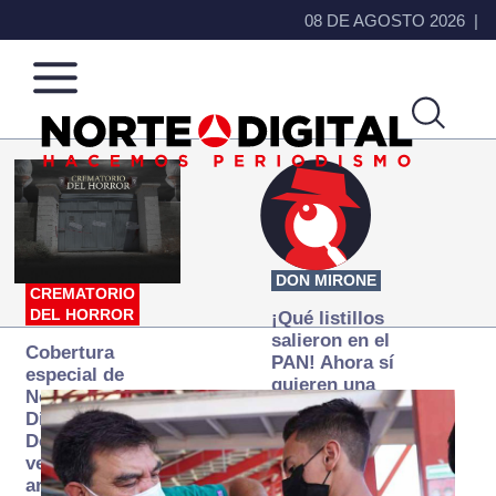
08 DE AGOSTO 2026
Norte
Más
de
que
Ciudad
noticias,
Juárez
hacemos periodismo
DON MIRONE
CREMATORIO
DEL HORROR
¡Qué listillos
salieron en el
Cobertura
PAN! Ahora sí
especial de
quieren una
Norte
Fiscalía
Digital:
autónoma… y
Donde la
transexenal
verdad
arde… pero