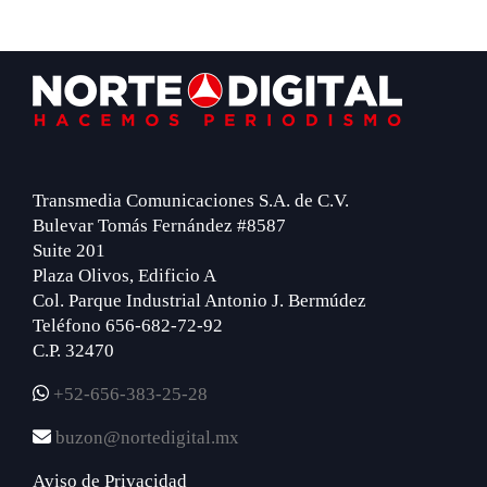
Footer
Transmedia Comunicaciones S.A. de C.V.
Bulevar Tomás Fernández #8587
Suite 201
Plaza Olivos, Edificio A
Col. Parque Industrial Antonio J. Bermúdez
Teléfono 656-682-72-92
C.P. 32470
+52-656-383-25-28
buzon@nortedigital.mx
Aviso de Privacidad