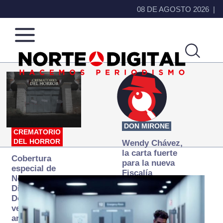
08 DE AGOSTO 2026
Norte
Más
de
que
Ciudad
noticias,
Juárez
hacemos periodismo
DON MIRONE
CREMATORIO
DEL HORROR
Wendy Chávez,
la carta fuerte
Cobertura
para la nueva
especial de
Fiscalía
Norte
autónoma
Digital:
Donde la
verdad
arde… pero