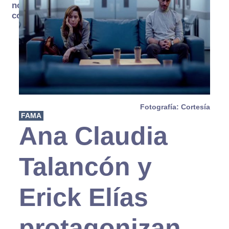
no se
consume
Fotografía: Cortesía
FAMA
Ana Claudia
Talancón y
Erick Elías
protagonizan