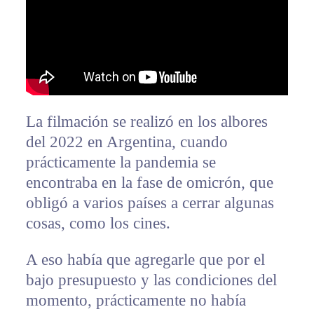
La filmación se realizó en los albores
del 2022 en Argentina, cuando
prácticamente la pandemia se
encontraba en la fase de omicrón, que
obligó a varios países a cerrar algunas
cosas, como los cines.
A eso había que agregarle que por el
bajo presupuesto y las condiciones del
momento, prácticamente no había