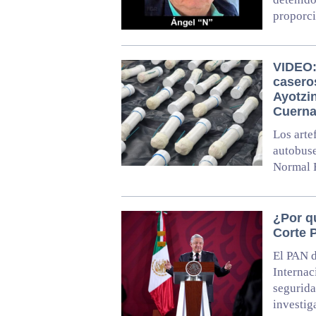
proporc
VIDEO:
casero
Ayotzi
Cuern
Los arte
autobuse
Normal 
¿Por q
Corte 
El PAN d
Internac
segurida
investig