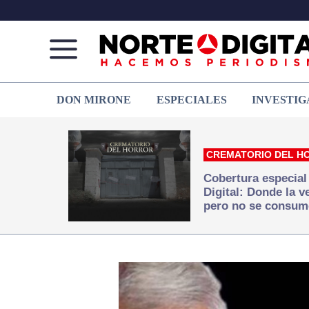
Norte
Más
DON MIRONE
ESPECIALES
INVESTIG
de
que
Ciudad
noticias,
Juárez
hacemos periodismo
CREMATORIO DEL H
Cobertura especial
Digital: Donde la 
pero no se consum