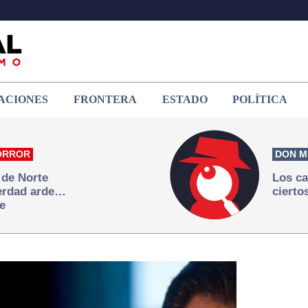
ACIONES
FRONTERA
ESTADO
POLÍTICA
ORROR
DON M
 de Norte
Los ca
verdad arde…
cierto
e