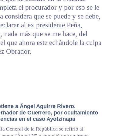
pleta el procurador y por eso se le
ía considera que se puede y se debe,
eclarar al ex presidente Peña,
o, nada más que se me hace, del
el que ahora este echándole la culpa
ez Obrador.
tiene a Ángel Aguirre Rivero,
rnador de Guerrero, por ocultamiento
dencias en el caso Ayotzinapa
lía General de la República se refirió al
o como “Ángel N” y anunció que en breve