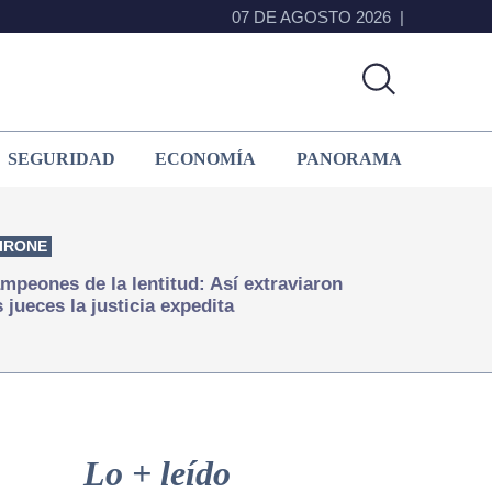
07 DE AGOSTO 2026
SEGURIDAD
ECONOMÍA
PANORAMA
IRONE
mpeones de la lentitud: Así extraviaron
s jueces la justicia expedita
Primary
Sidebar
Lo + leído