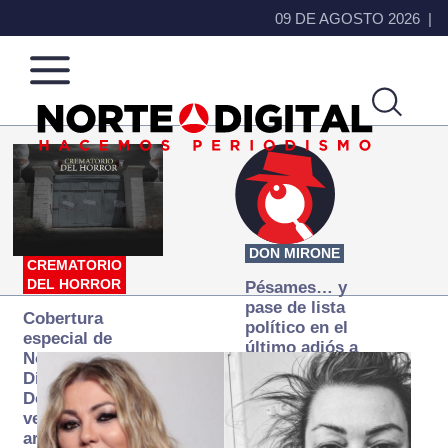
09 DE AGOSTO 2026
Norte
Más
de
que
Ciudad
noticias,
Juárez
hacemos periodismo
DON MIRONE
CREMATORIO
DEL HORROR
Pésames… y
pase de lista
Cobertura
político en el
especial de
último adiós a
Norte
Papá Grande
Digital:
Donde la
verdad
arde… pero