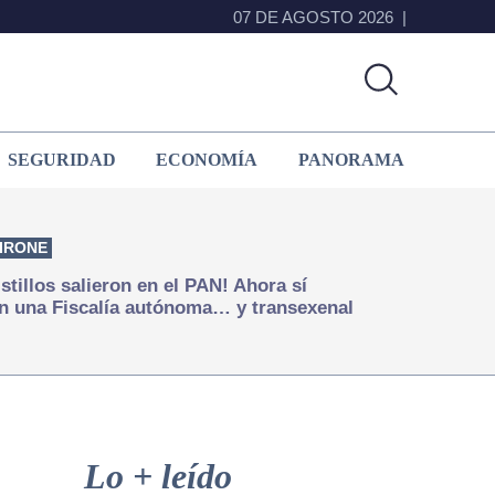
07 DE AGOSTO 2026
SEGURIDAD
ECONOMÍA
PANORAMA
IRONE
istillos salieron en el PAN! Ahora sí
n una Fiscalía autónoma… y transexenal
Primary
Sidebar
Lo + leído