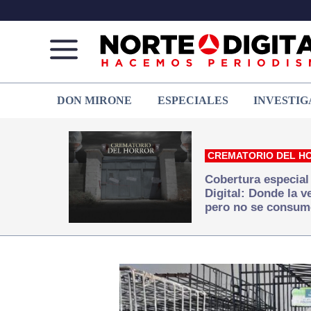
Norte
Más
DON MIRONE
ESPECIALES
INVESTIG
de
que
Ciudad
noticias,
Juárez
hacemos periodismo
CREMATORIO DEL H
Cobertura especial
Digital: Donde la 
pero no se consum