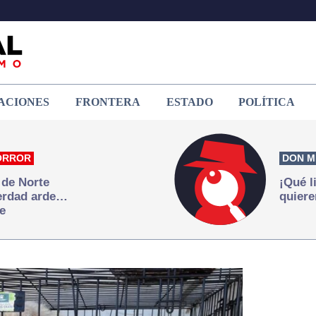
ACIONES
FRONTERA
ESTADO
POLÍTICA
ORROR
DON M
 de Norte
¡Qué l
verdad arde…
quiere
e