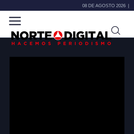
08 DE AGOSTO 2026
Norte
Más
de
que
Ciudad
noticias,
Juárez
hacemos periodismo