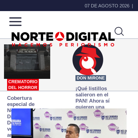
07 DE AGOSTO 2026
Norte
Más
de
que
Ciudad
noticias,
Juárez
hacemos periodismo
DON MIRONE
CREMATORIO
DEL HORROR
¡Qué listillos
salieron en el
Cobertura
PAN! Ahora sí
especial de
quieren una
Norte
Fiscalía
Digital:
autónoma… y
Donde la
transexenal
verdad
arde… pero