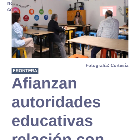
no se
consume
Fotografía: Cortesía
FRONTERA
Afianzan
autoridades
educativas
relación con