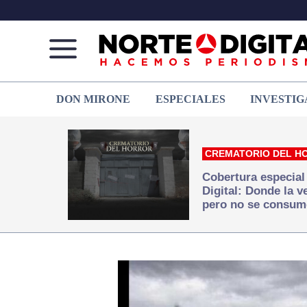
Norte
Más
DON MIRONE
ESPECIALES
INVESTIG
de
que
Ciudad
noticias,
Juárez
hacemos periodismo
CREMATORIO DEL H
Cobertura especial
Digital: Donde la 
pero no se consum