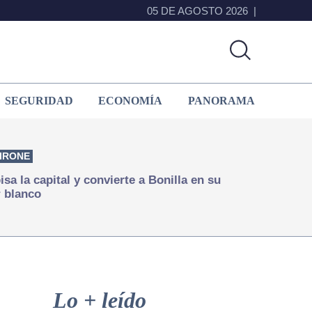
05 DE AGOSTO 2026
SEGURIDAD
ECONOMÍA
PANORAMA
IRONE
isa la capital y convierte a Bonilla en su
 blanco
Primary
Sidebar
Lo + leído