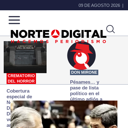
09 DE AGOSTO 2026
Norte
Más
de
que
Ciudad
noticias,
Juárez
hacemos periodismo
DON MIRONE
CREMATORIO
DEL HORROR
Pésames… y
pase de lista
Cobertura
político en el
especial de
último adiós a
Norte
Papá Grande
Digital:
Donde la
verdad
arde… pero