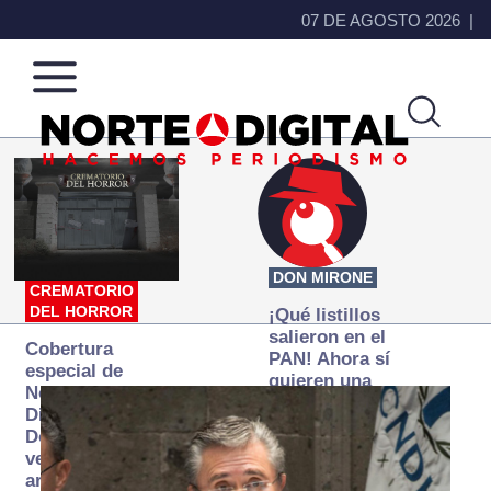
07 DE AGOSTO 2026
Norte
Más
de
que
Ciudad
noticias,
Juárez
hacemos periodismo
DON MIRONE
CREMATORIO
DEL HORROR
¡Qué listillos
salieron en el
Cobertura
PAN! Ahora sí
especial de
quieren una
Norte
Fiscalía
Digital:
autónoma… y
Donde la
transexenal
verdad
arde… pero