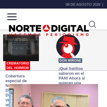
08 DE AGOSTO 2026
Norte
Más
de
que
Ciudad
noticias,
Juárez
hacemos periodismo
DON MIRONE
CREMATORIO
DEL HORROR
¡Qué listillos
salieron en el
Cobertura
PAN! Ahora sí
especial de
quieren una
Norte
Fiscalía
Digital:
autónoma… y
Donde la
transexenal
verdad
arde… pero