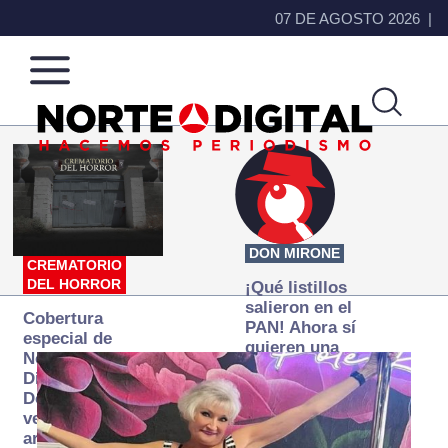
07 DE AGOSTO 2026
Norte
Más
de
que
Ciudad
noticias,
Juárez
hacemos periodismo
DON MIRONE
CREMATORIO
DEL HORROR
¡Qué listillos
salieron en el
Cobertura
PAN! Ahora sí
especial de
quieren una
Norte
Fiscalía
Digital:
autónoma… y
Donde la
transexenal
verdad
arde… pero