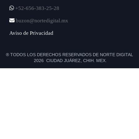
+52-656-383-25-28
buzon@nortedigital.mx
Aviso de Privacidad
® TODOS LOS DERECHOS RESERVADOS DE NORTE DIGITAL
2026 CIUDAD JUÁREZ, CHIH. MEX.