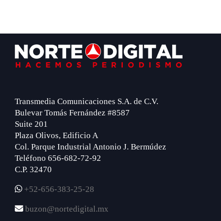
Footer
Transmedia Comunicaciones S.A. de C.V.
Bulevar Tomás Fernández #8587
Suite 201
Plaza Olivos, Edificio A
Col. Parque Industrial Antonio J. Bermúdez
Teléfono 656-682-72-92
C.P. 32470
+52-656-383-25-28
buzon@nortedigital.mx