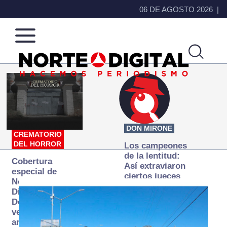
06 DE AGOSTO 2026
Norte
Más
de
que
Ciudad
noticias,
Juárez
hacemos periodismo
DON MIRONE
CREMATORIO
DEL HORROR
Los campeones
de la lentitud:
Cobertura
Así extraviaron
especial de
ciertos jueces
Norte
la justicia
Digital:
expedita
Donde la
verdad
arde… pero