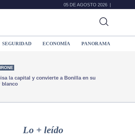
05 DE AGOSTO 2026
SEGURIDAD
ECONOMÍA
PANORAMA
IRONE
isa la capital y convierte a Bonilla en su
 blanco
Primary
Sidebar
Lo + leído