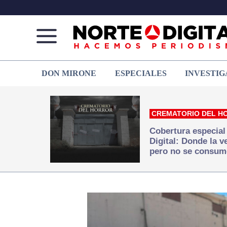
Norte
Más
DON MIRONE
ESPECIALES
INVESTIG
de
que
Ciudad
noticias,
Juárez
hacemos periodismo
CREMATORIO DEL H
Cobertura especial
Digital: Donde la 
pero no se consum