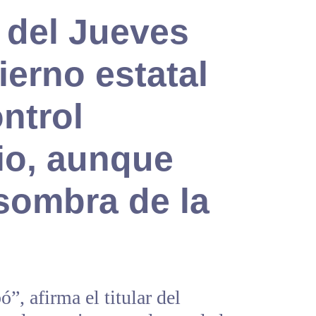
 del Jueves
erno estatal
ntrol
io, aunque
 sombra de la
”, afirma el titular del