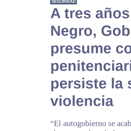
SEGURIDAD
A tres años
Negro, Gobi
presume co
penitenciar
persiste la
violencia
“El autogobierno se acabó