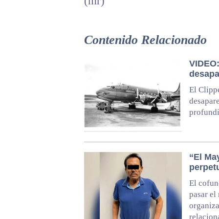
(mr)
Contenido Relacionado
VIDEO:
desapa
El Clipp
desapare
profundi
“El Ma
perpet
El cofun
pasar el 
organiza
relacion