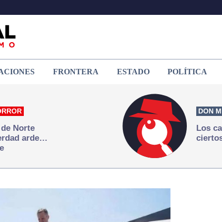
ACIONES
FRONTERA
ESTADO
POLÍTICA
ORROR
DON M
 de Norte
Los ca
verdad arde…
cierto
e