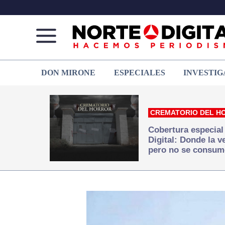
Norte
Más
DON MIRONE
ESPECIALES
INVESTIG
de
que
Ciudad
noticias,
Juárez
hacemos periodismo
CREMATORIO DEL H
Cobertura especial
Digital: Donde la 
pero no se consum