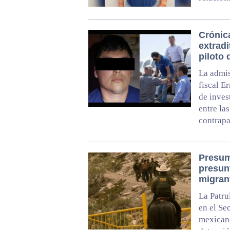
Crónic
extradi
piloto
La admis
fiscal E
de inves
entre la
contrapa
Presum
presun
migran
La Patru
en el Se
mexicano