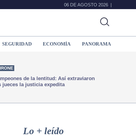
06 DE AGOSTO 2026
SEGURIDAD
ECONOMÍA
PANORAMA
IRONE
mpeones de la lentitud: Así extraviaron
s jueces la justicia expedita
Primary
Sidebar
Lo + leído