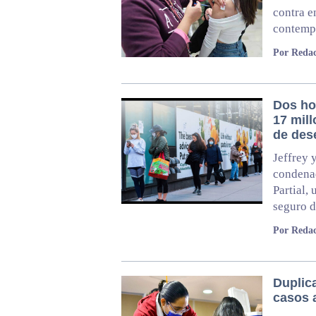
contra e
contempl
Por Redac
Dos ho
17 mil
de des
Jeffrey 
condena
Partial,
seguro d
Por Redac
Duplic
casos 