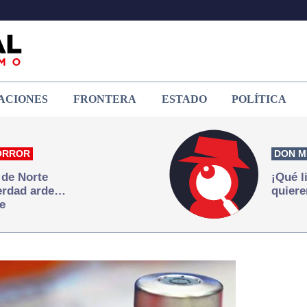
ACIONES
FRONTERA
ESTADO
POLÍTICA
ORROR
DON M
 de Norte
¡Qué l
verdad arde…
quiere
e