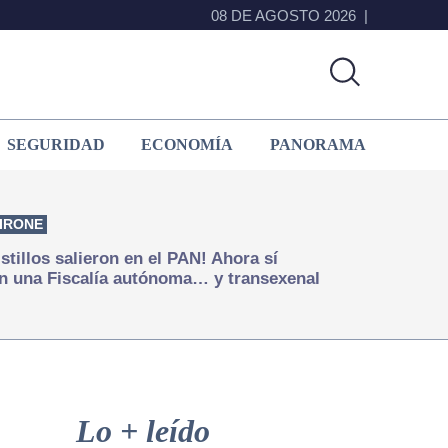
08 DE AGOSTO 2026
SEGURIDAD
ECONOMÍA
PANORAMA
IRONE
istillos salieron en el PAN! Ahora sí
n una Fiscalía autónoma… y transexenal
Primary
Sidebar
Lo + leído