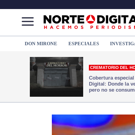
Norte
Más
DON MIRONE
ESPECIALES
INVESTIG
de
que
Ciudad
noticias,
Juárez
hacemos periodismo
CREMATORIO DEL H
Cobertura especial
Digital: Donde la 
pero no se consum