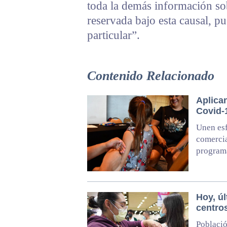
toda la demás información sob
reservada bajo esta causal, pu
particular”.
Contenido Relacionado
Aplica
Covid-
Unen esf
comercia
programa
Hoy, ú
centro
Població