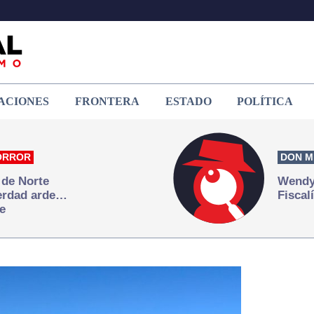
ACIONES
FRONTERA
ESTADO
POLÍTICA
ORROR
DON M
 de Norte
Wendy 
verdad arde…
Fiscal
e