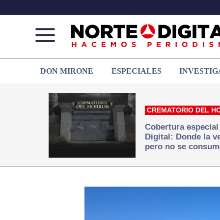
Norte
Más
DON MIRONE
ESPECIALES
INVESTIG
de
que
Ciudad
noticias,
Juárez
hacemos periodismo
CREMATORIO DEL H
Cobertura especial
Digital: Donde la 
pero no se consum