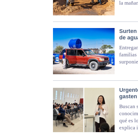
la mañan
Surten 
de agu
Entregan
familias
surponie
Urgent
gasten 
Buscan s
conocimi
qué es l
explica 