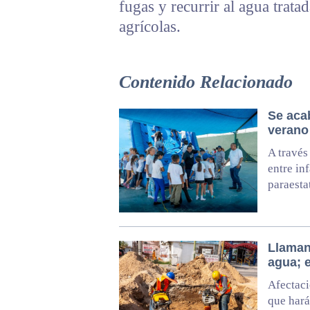
fugas y recurrir al agua trata
agrícolas.
Contenido Relacionado
Se aca
verano
A través
entre in
paraesta
Llaman
agua; 
Afectaci
que hará