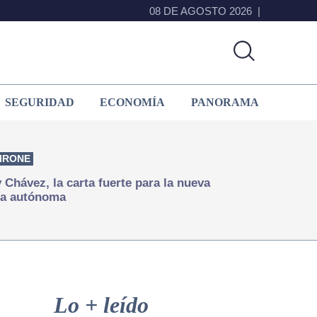
08 DE AGOSTO 2026
SEGURIDAD
ECONOMÍA
PANORAMA
IRONE
Chávez, la carta fuerte para la nueva
ía autónoma
Primary
Sidebar
Lo + leído