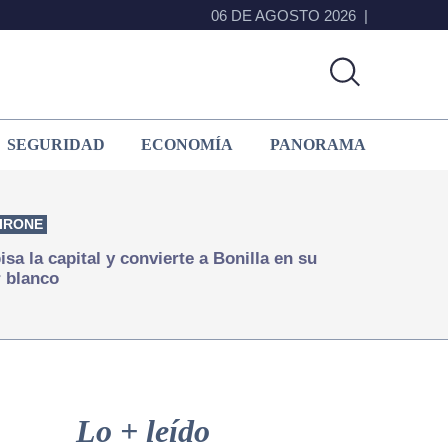
06 DE AGOSTO 2026
SEGURIDAD
ECONOMÍA
PANORAMA
IRONE
isa la capital y convierte a Bonilla en su
 blanco
Primary
Sidebar
Lo + leído