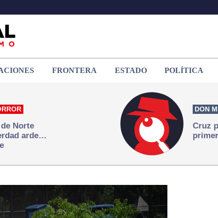
ACIONES
FRONTERA
ESTADO
POLÍTICA
ORROR
DON M
 de Norte
Cruz p
verdad arde…
primer
e