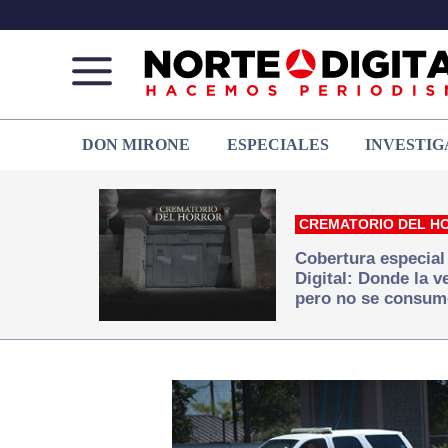
Norte
Más
DON MIRONE
ESPECIALES
INVESTIG
de
que
Ciudad
noticias,
Juárez
hacemos periodismo
CREMATORIO DEL H
Cobertura especial
Digital: Donde la 
pero no se consum