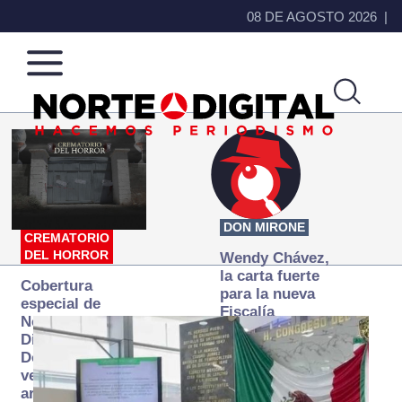
08 DE AGOSTO 2026
Norte
Más
de
que
Ciudad
noticias,
Juárez
hacemos periodismo
DON MIRONE
CREMATORIO
DEL HORROR
Wendy Chávez,
la carta fuerte
Cobertura
para la nueva
especial de
Fiscalía
Norte
autónoma
Digital:
Donde la
verdad
arde… pero