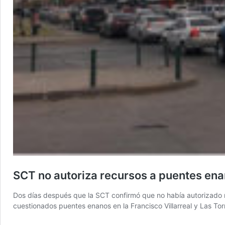
SCT no autoriza recursos a puentes ena
Dos días después que la SCT confirmó que no había autorizado re
cuestionados puentes enanos en la Francisco Villarreal y Las To