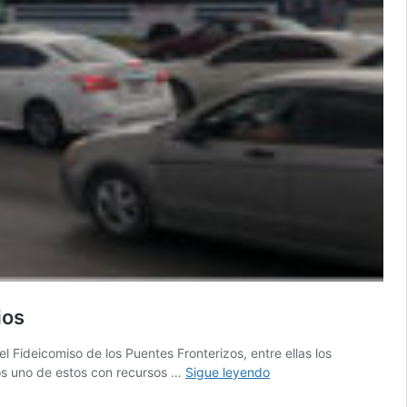
ios
 Fideicomiso de los Puentes Fronterizos, entre ellas los
SCT
nos uno de estos con recursos …
Sigue leyendo
no