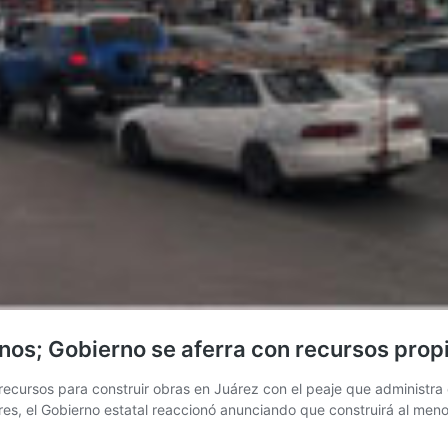
nos; Gobierno se aferra con recursos prop
cursos para construir obras en Juárez con el peaje que administra el
rres, el Gobierno estatal reaccionó anunciando que construirá al me