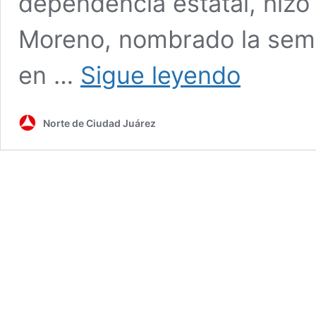
dependencia estatal, hizo
Moreno, nombrado la sema
Realizan
en …
Sigue leyendo
proceso
de
entrega-
Norte de Ciudad Juárez
recepción
en
Subsecretaría
de
Educación
Zona
Norte