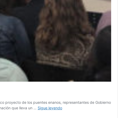
mico proyecto de los puentes enanos, representantes de Gobierno
¿Por
rmación que lleva un …
Sigue leyendo
qué