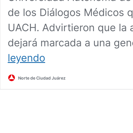
de los Diálogos Médicos 
UACH. Advirtieron que la 
dejará marcada a una gen
No
leyendo
habrá
siquiatras
suficientes
Norte de Ciudad Juárez
para
atender
la
otra
pandemia
que
se
avecina