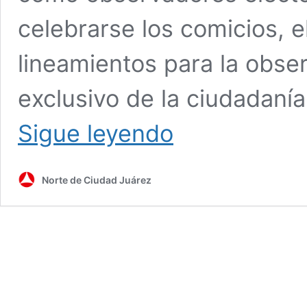
celebrarse los comicios, el
lineamientos para la obse
exclusivo de la ciudadaní
Convoca
Sigue leyendo
el
IEE
a
Norte de Ciudad Juárez
observadores
electorales
para
el
2021;
¿te
interesa?