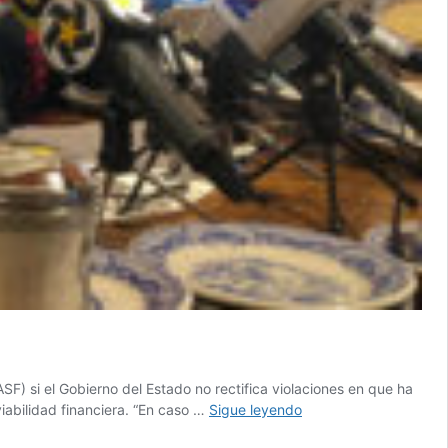
SF) si el Gobierno del Estado no rectifica violaciones en que ha
Amagan
viabilidad financiera. “En caso …
Sigue leyendo
con