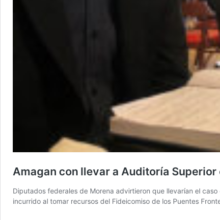
Amagan con llevar a Auditoría Superior
Diputados federales de Morena advirtieron que llevarían el caso 
incurrido al tomar recursos del Fideicomiso de los Puentes Front