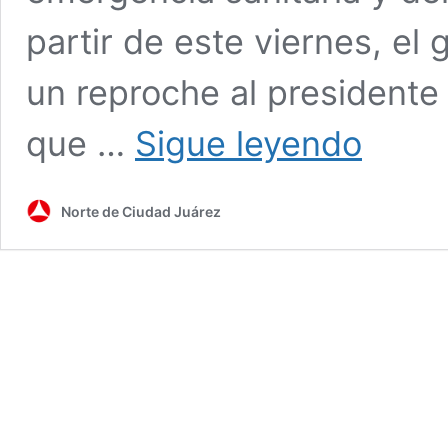
partir de este viernes, el
un reproche al presidente 
Vivimos
que …
Sigue leyendo
demasiados
problemas,
incluido
Norte de Ciudad Juárez
el
asedio
de
AMLO:
Corral