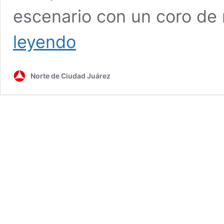
escenario con un coro de
VIDEO:
leyendo
Así
se
escuchó
Norte de Ciudad Juárez
el
corrido
de
Chihuahua
en
el
Vaticano